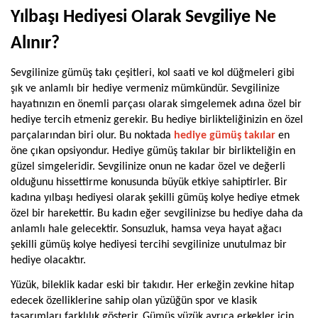
Yılbaşı Hediyesi Olarak Sevgiliye Ne 
Alınır?
Sevgilinize gümüş takı çeşitleri, kol saati ve kol düğmeleri gibi 
şık ve anlamlı bir hediye vermeniz mümkündür. Sevgilinize 
hayatınızın en önemli parçası olarak simgelemek adına özel bir 
hediye tercih etmeniz gerekir. Bu hediye birlikteliğinizin en özel 
parçalarından biri olur. Bu noktada 
hediye gümüş takılar
 en 
öne çıkan opsiyondur. Hediye gümüş takılar bir birlikteliğin en 
güzel simgeleridir. Sevgilinize onun ne kadar özel ve değerli 
olduğunu hissettirme konusunda büyük etkiye sahiptirler. Bir 
kadına yılbaşı hediyesi olarak şekilli gümüş kolye hediye etmek 
özel bir harekettir. Bu kadın eğer sevgilinizse bu hediye daha da 
anlamlı hale gelecektir. Sonsuzluk, hamsa veya hayat ağacı 
şekilli gümüş kolye hediyesi tercihi sevgilinize unutulmaz bir 
hediye olacaktır. 
Yüzük, bileklik kadar eski bir takıdır. Her erkeğin zevkine hitap 
edecek özelliklerine sahip olan yüzüğün spor ve klasik 
tasarımları farklılık gösterir. Gümüş yüzük ayrıca erkekler için 