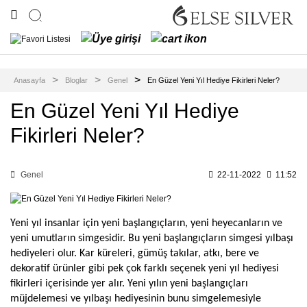
Geri Dön
Geri Dön
Geri Dön
Geri Dön
Geri Dön
Geri Dön
Geri Dön
Hediye Takı
Kadın Takı
Erkek Takı
Çocuk & Bebek Takı
Kişiye Özel Takı
Altın Takılar
İnci Takı
Anasayfa
Bloglar
Genel
En Güzel Yeni Yıl Hediye Fikirleri Neler?
Gümüş Bebek
İsimli Gümüş
Altın Bileklik
Gümüş Kolye
Erkek Yüzüğü
Damla İnci Kolye
Sevgilime Hediye
İğnesi
Kolye
En Güzel Yeni Yıl Hediye
Altın Kolye
Gümüş Yüzük
Erkek Bilekliği
Anneme Hediye
Damla İnci Küpe
Gümüş Çocuk
İsimli Gümüş
Fikirleri Neler?
Küpesi
Bileklik
Doğum Günü
Altın Yüzük
Erkek Kolye
Gümüş Küpe
Damla İnci Set
Hediyesi
Gümüş Çocuk
İsimli Gümüş
Tesbih
Gümüş Bileklik
Küre İnci Kolye
Genel
22-11-2022
11:52
Bilekliği
Yüzük
Yıl Dönümü
Hediyesi
Erkek Kombin
Küre İnci Küpe
Gümüş Takı Seti
Çocuk Takı
İsimli Gümüş
Kombin
Küpe
Babama Hediye
Yeni yıl insanlar için yeni başlangıçların, yeni heyecanların ve 
Şahmeran
Küre İnci Set
yeni umutların simgesidir. Bu yeni başlangıçların simgesi yılbaşı 
Set & Kombin
Öğretmene
hediyeleri olur. Kar küreleri, gümüş takılar, atkı, bere ve 
Gümüş Halhal
Hediye
dekoratif ürünler gibi pek çok farklı seçenek yeni yıl hediyesi 
Gümüş Zincir
fikirleri içerisinde yer alır. Yeni yılın yeni başlangıçları 
müjdelemesi ve yılbaşı hediyesinin bunu simgelemesiyle 