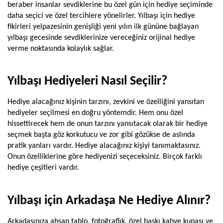
Swarovski Gümüş
beraber insanlar sevdiklerine bu özel gün için hediye seçiminde 
Takılar
daha seçici ve özel tercihlere yönelirler. Yılbaşı için hediye 
fikirleri yelpazesinin genişliği yeni yılın ilk gününe bağlayan 
yılbaşı gecesinde sevdiklerinize vereceğiniz orijinal hediye 
verme noktasında kolaylık sağlar. 
Yılbaşı Hediyeleri Nasıl Seçilir?
Hediye alacağınız kişinin tarzını, zevkini ve özelliğini yansıtan 
hediyeler seçilmesi en doğru yöntemdir. Hem onu özel 
hissettirecek hem de onun tarzını yansıtacak olarak bir hediye 
seçmek başta göz korkutucu ve zor gibi gözükse de aslında 
pratik yanları vardır. Hediye alacağınız kişiyi tanımaktasınız. 
Onun özelliklerine göre hediyenizi seçeceksiniz. Birçok farklı 
hediye çeşitleri vardır.
Yılbaşı için Arkadaşa Ne Hediye Alınır?
Arkadaşınıza ahşap tablo, fotoğraflık, özel baskı kahve kupası ve 