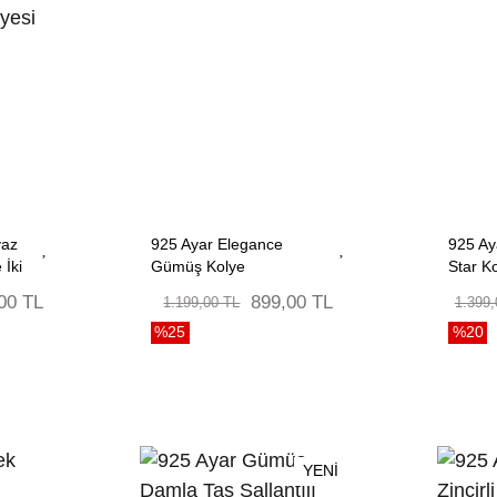
yaz
925 Ayar Elegance
925 A
 İki
Gümüş Kolye
Star K
00 TL
899,00 TL
1.199,00 TL
1.399,
%25
%20
YENİ