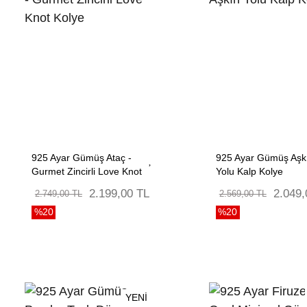
925 Ayar Gümüş Ataç -
925 Ayar Gümüş Aşk
Gurmet Zincirli Love Knot
Yolu Kalp Kolye
Kolye
2.199,00 TL
2.049,
2.749,00 TL
2.569,00 TL
%20
%20
YENİ