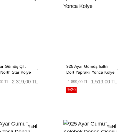
ar Gümüş Çift
925 Ayar Gümüş Işıltılı
i North Star Kolye
Dört Yapraklı Yonca Kolye
2.319,00 TL
1.519,00 TL
00 TL
1.899,00 TL
%20
YENİ
YENİ