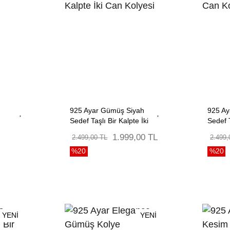
925 Ayar Gümüş Siyah
925 Ay
Sedef Taşlı Bir Kalpte İki
Sedef T
Can Kolyesi
Can Ko
1.999,00 TL
2.499,00 TL
2.499,
%20
%20
YENİ
YENİ