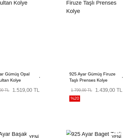
yar Gümüş Opal
925 Ayar Gümüş Firuze
ultan Kolye
Taşlı Prenses Kolye
1.519,00 TL
1.439,00 TL
00 TL
1.799,00 TL
%20
YENİ
YENİ