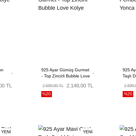
ın
925 Ayar Gümüş Gurmet
925 A
- Top Zincirli Bubble Love
Taşlı 
Kolye
00 TL
2.149,00 TL
2.699,00 TL
2.699,
%20
%20
YENİ
YENİ