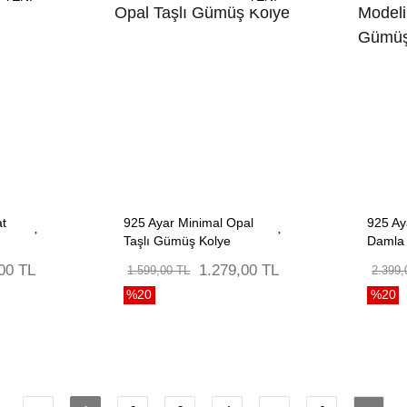
at
925 Ayar Minimal Opal
925 Ay
Taşlı Gümüş Kolye
Damla 
00 TL
1.279,00 TL
1.599,00 TL
2.399,
%20
%20