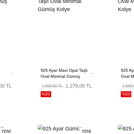
925 Ayar Mavi Opal Taşlı
925 Ay
Oval Minimal Gümüş
Oval 
Kolye
Kolye
00 TL
1.279,00 TL
1.599,00 TL
1.599,
%20
%20
YENİ
YENİ