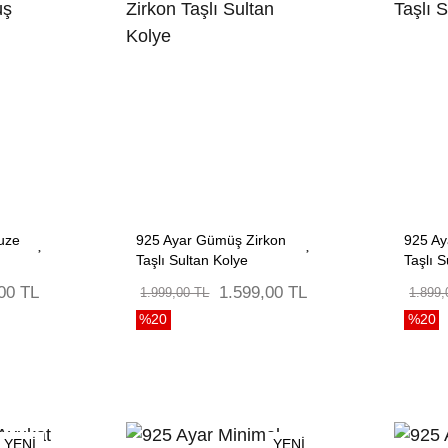
uze
925 Ayar Gümüş Zirkon
925 A
Taşlı Sultan Kolye
Taşlı S
00 TL
1.599,00 TL
1.999,00 TL
1.899,
%20
%20
YENİ
YENİ