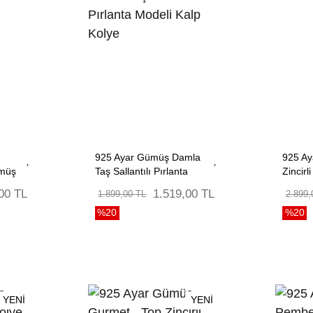
925 Ayar Gümüş Damla
925 Ay
ümüş
Taş Sallantılı Pırlanta
Zincirl
Modeli Kalp Kolye
00 TL
1.519,00 TL
1.899,00 TL
2.899,
%20
%20
YENİ
YENİ