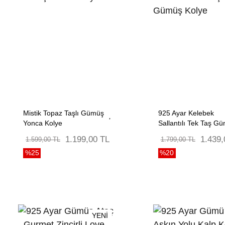
Mistik Topaz Taşlı Gümüş
925 Ayar Kelebek
Yonca Kolye
Sallantılı Tek Taş G
Kolye
1.199,00 TL
1.439,
1.599,00 TL
1.799,00 TL
%25
%20
YENİ