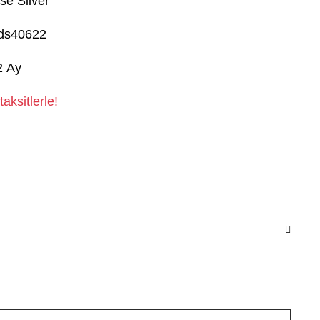
se Silver
ds40622
2 Ay
aksitlerle!