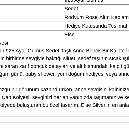
925 Ayar Gümüş
Sedef
Rodyum-Rose-Altın Kaplam
Hediye Kutusunda Teslimat
Else
yesi
turan 925 Ayar Gümüş Sedef Taşlı Anne Bebek Bir Kalpte İ
 birbirine sevgiyle baktığı silüet, sedef taşının sıcak ış
ı saran zarif boncuk detayları ve alt kısmındaki kalp fig
oğum günü, baby shower, yeni doğum hediyesi veya anne 
özgü bir görünüm kazandırırken, anne sevgisini kalbinize 
i Can Kolyesi, sevginizi her an yanınızda taşımanız ve s
kolyede buluşturan bu özel tasarım, Else Silver'ın en anlam