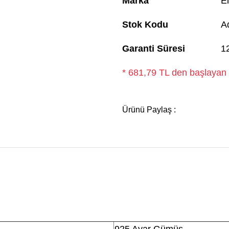
Marka
El
Stok Kodu
A
Garanti Süresi
1
* 681,79 TL den başlayan t
Ürünü Paylaş :