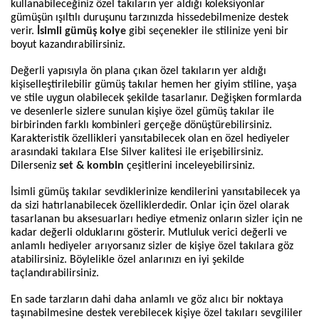
kullanabileceğiniz özel takıların yer aldığı koleksiyonlar 
gümüşün ışıltılı duruşunu tarzınızda hissedebilmenize destek 
verir. 
İsimli gümüş kolye
 gibi seçenekler ile stilinize yeni bir 
boyut kazandırabilirsiniz.
Değerli yapısıyla ön plana çıkan özel takıların yer aldığı 
kişiselleştirilebilir gümüş takılar hemen her giyim stiline, yaşa 
ve stile uygun olabilecek şekilde tasarlanır. Değişken formlarda 
ve desenlerle sizlere sunulan kişiye özel gümüş takılar ile 
birbirinden farklı kombinleri gerçeğe dönüştürebilirsiniz. 
Karakteristik özellikleri yansıtabilecek olan en özel hediyeler 
arasındaki takılara Else Silver kalitesi ile erişebilirsiniz. 
Dilerseniz 
set & kombin
 çeşitlerini inceleyebilirsiniz.
İsimli gümüş takılar sevdiklerinize kendilerini yansıtabilecek ya 
da sizi hatırlanabilecek özelliklerdedir. Onlar için özel olarak 
tasarlanan bu aksesuarları hediye etmeniz onların sizler için ne 
kadar değerli olduklarını gösterir. Mutluluk verici değerli ve 
anlamlı hediyeler arıyorsanız sizler de kişiye özel takılara göz 
atabilirsiniz. Böylelikle özel anlarınızı en iyi şekilde 
taçlandırabilirsiniz.
En sade tarzların dahi daha anlamlı ve göz alıcı bir noktaya 
taşınabilmesine destek verebilecek kişiye özel takıları sevgililer 