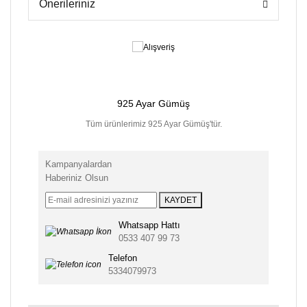
Önerileriniz
925 Ayar Gümüş
Tüm ürünlerimiz 925 Ayar Gümüş'tür.
Kred
Kampanyalardan
Haberiniz Olsun
KAYDET
Whatsapp Hattı
0533 407 99 73
Telefon
5334079973