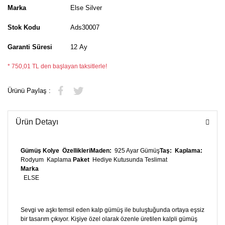
Marka
Else Silver
Stok Kodu
Ads30007
Garanti Süresi
12 Ay
* 750,01 TL den başlayan taksitlerle!
Ürünü Paylaş :
Ürün Detayı
Gümüş
Kolye
Özellikleri
Maden:
925 Ayar Gümüş
Taş:
Kaplama:
Rodyum Kaplama
Paket
Hediye Kutusunda Teslimat
Marka
ELSE
Sevgi ve aşkı temsil eden kalp gümüş ile buluştuğunda ortaya eşsiz
bir tasarım çıkıyor. Kişiye özel olarak özenle üretilen kalpli gümüş