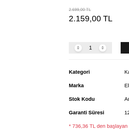
2.699,00 TL
2.159,00 TL
Kategori
K
Marka
El
Stok Kodu
A
Garanti Süresi
1
* 736,36 TL den başlayan t