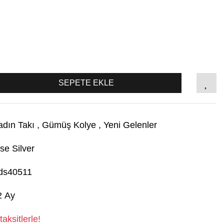
SEPETE EKLE
adın Takı
,
Gümüş Kolye
,
Yeni Gelenler
se Silver
ds40511
2 Ay
aksitlerle!