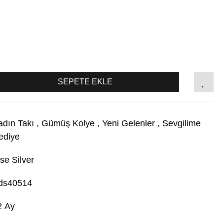
SEPETE EKLE
adın Takı
,
Gümüş Kolye
,
Yeni Gelenler
,
Sevgilime
ediye
se Silver
ds40514
2 Ay