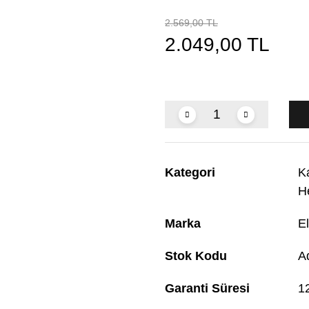
2.569,00 TL
2.049,00 TL
Kategori
K
H
Marka
El
Stok Kodu
A
Garanti Süresi
1