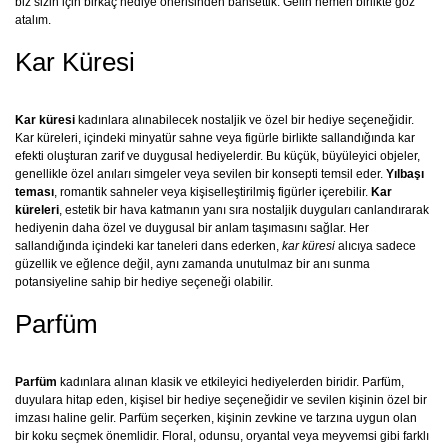
biz sizin için birkaç hediye önerisinden bahsettik. Gelin hemen birlikte göz
atalım.
Kar Küresi
Kar küresi
kadınlara alınabilecek nostaljik ve özel bir hediye seçeneğidir.
Kar küreleri, içindeki minyatür sahne veya figürle birlikte sallandığında kar
efekti oluşturan zarif ve duygusal hediyelerdir. Bu küçük, büyüleyici objeler,
genellikle özel anıları simgeler veya sevilen bir konsepti temsil eder.
Yılbaşı
teması
, romantik sahneler veya kişiselleştirilmiş figürler içerebilir.
Kar
küreleri
, estetik bir hava katmanın yanı sıra nostaljik duyguları canlandırarak
hediyenin daha özel ve duygusal bir anlam taşımasını sağlar. Her
sallandığında içindeki kar taneleri dans ederken,
kar küresi
alıcıya sadece
güzellik ve eğlence değil, aynı zamanda unutulmaz bir anı sunma
potansiyeline sahip bir hediye seçeneği olabilir.
Parfüm
Parfüm
kadınlara alınan klasik ve etkileyici hediyelerden biridir. Parfüm,
duyulara hitap eden, kişisel bir hediye seçeneğidir ve sevilen kişinin özel bir
imzası haline gelir. Parfüm seçerken, kişinin zevkine ve tarzına uygun olan
bir koku seçmek önemlidir. Floral, odunsu, oryantal veya meyvemsi gibi farklı