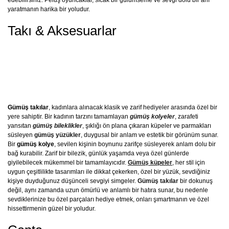
yaratmanın harika bir yoludur.
Takı & Aksesuarlar
Gümüş takılar
, kadınlara alınacak klasik ve zarif hediyeler arasında özel bir
yere sahiptir. Bir kadının tarzını tamamlayan
gümüş kolyeler
, zarafeti
yansıtan
gümüş bileklikler
, şıklığı ön plana çıkaran küpeler ve parmakları
süsleyen
gümüş yüzükler
, duygusal bir anlam ve estetik bir görünüm sunar.
Bir
gümüş kolye
, sevilen kişinin boynunu zarifçe süsleyerek anlam dolu bir
bağ kurabilir. Zarif bir bilezik, günlük yaşamda veya özel günlerde
giyilebilecek mükemmel bir tamamlayıcıdır.
Gümüş küpeler
, her stil için
uygun çeşitlilikte tasarımları ile dikkat çekerken, özel bir yüzük, sevdiğiniz
kişiye duyduğunuz düşünceli sevgiyi simgeler.
Gümüş takılar
bir dokunuş
değil, aynı zamanda uzun ömürlü ve anlamlı bir hatıra sunar, bu nedenle
sevdiklerinize bu özel parçaları hediye etmek, onları şımartmanın ve özel
hissettirmenin güzel bir yoludur.