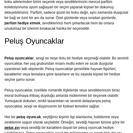
koku ailelerinden birini seçerek veya sevdiklerinizin mevcut parfüm
koleksiyonuna uyum sağlayan bir seçim yaparak kişisel bir dokunuş
ekleyebilirsiniz. Parfüm, sadece güzel bir koku değil, aynı zamanda duygusal
bir bağ ve özel bir anı da sunar. Özel günlerde veya sıradan günlerde,
parfüm hediye etmek
, sevdiklerinizi hem şımartacak hem de onlara
unutulmaz bir izlenim bırakacak harika bir seçenektir.
Peluş Oyuncaklar
Peluş oyuncaklar
, sevgi ve neşe dolu bir hediye seçeneği olabilir. Bu sevimli
oyuncaklar, her yaş grubundan insanı mutlu eden ve sıcak duygular
uyandıran tatlı objelerdir. Peluş oyuncaklar genellikle hayvan figürleri,
karakterler veya temalara göre tasarlanır ve bu sayede kişisel bir hediye
seçme şansı sunar.
Peluş oyuncaklar, özellikle romantik ilişkilerde veya sevdiklerinizin biraz
moral bulmaya ihtiyaç duyduğu anlarda mükemmel bir seçenek olabilir.
Yumuşacık dokuları, renkli tasarımları ve sevimli detaylarıyla peluş
oyuncaklar, sevgi ve düşüncenin bir fiziksel temsilini sağlar.
Her bir
peluş oyuncak
, seçtiğiniz kişinin ilgi alanlarına, hobilerine veya
zevklerine uygun olarak seçilebilir. Örneğin, sevdiği hayvan türüne göre bir
peluş ayı
veya sevdiği bir karaktere dayalı bir peluş oyuncak hediye
edebilirsiniz. Peluş oyuncaklar, sıcak bir gülümseme ve sevgi dolu bir anı