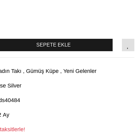
SEPETE EKLE
adın Takı
,
Gümüş Küpe
,
Yeni Gelenler
se Silver
ds40484
2 Ay
aksitlerle!