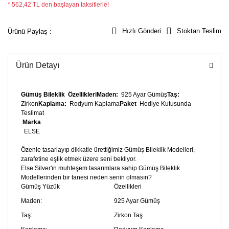
* 562,42 TL den başlayan taksitlerle!
Hızlı Gönderi
Stoktan Teslim
Ürünü Paylaş :
Ürün Detayı
Gümüş Bileklik
Özellikleri
Maden:
925 Ayar Gümüş
Taş:
Zirkon
Kaplama:
Rodyum Kaplama
Paket
Hediye Kutusunda
Teslimat
Marka
ELSE
Özenle tasarlayıp dikkatle ürettiğimiz Gümüş Bileklik Modelleri,
zarafetine eşlik etmek üzere seni bekliyor.
Else Silver'ın muhteşem tasarımlara sahip Gümüş Bileklik
Modellerinden bir tanesi neden senin olmasın?
Gümüş Yüzük
Özellikleri
Maden:
925 Ayar Gümüş
Taş:
Zirkon Taş