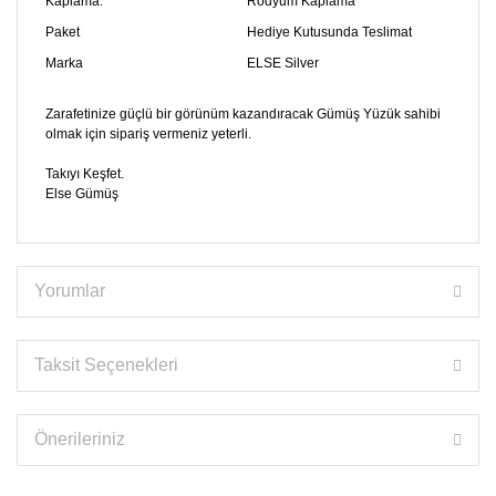
Kaplama:
Rodyum Kaplama
Paket
Hediye Kutusunda Teslimat
Marka
ELSE Silver
Zarafetinize güçlü bir görünüm kazandıracak Gümüş Yüzük sahibi
olmak için sipariş vermeniz yeterli.
Takıyı Keşfet.
Else Gümüş
Yorumlar
Taksit Seçenekleri
Önerileriniz