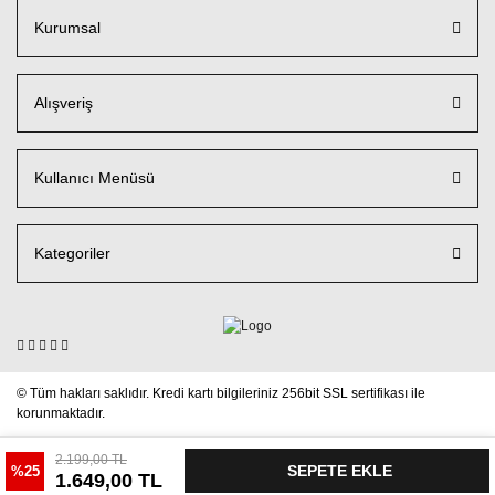
Kurumsal
Alışveriş
Kullanıcı Menüsü
Kategoriler
© Tüm hakları saklıdır. Kredi kartı bilgileriniz 256bit SSL sertifikası ile
korunmaktadır.
2.199,00 TL
SEPETE EKLE
%25
1.649,00 TL
ile
ideasoft
e-