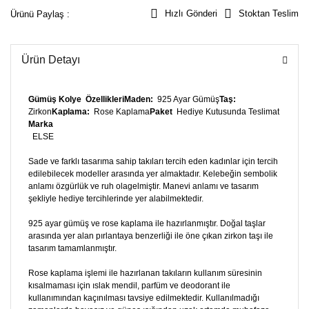
Hızlı Gönderi
Stoktan Teslim
Ürünü Paylaş :
Ürün Detayı
Gümüş Kolye
Özellikleri
Maden:
925 Ayar Gümüş
Taş:
Zirkon
Kaplama:
Rose Kaplama
Paket
Hediye Kutusunda Teslimat
Marka
ELSE
Sade ve farklı tasarıma sahip takıları tercih eden kadınlar için tercih
edilebilecek modeller arasında yer almaktadır. Kelebeğin sembolik
anlamı özgürlük ve ruh olagelmiştir. Manevi anlamı ve tasarım
şekliyle hediye tercihlerinde yer alabilmektedir.
925 ayar gümüş ve rose kaplama ile hazırlanmıştır. Doğal taşlar
arasında yer alan pırlantaya benzerliği ile öne çıkan zirkon taşı ile
tasarım tamamlanmıştır.
Rose kaplama işlemi ile hazırlanan takıların kullanım süresinin
kısalmaması için ıslak mendil, parfüm ve deodorant ile
kullanımından kaçınılması tavsiye edilmektedir. Kullanılmadığı