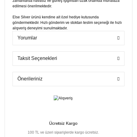
zamanlarda havasız ve güneş ışığından uzak ortamda muhafaza
edilmesi önerilmektedir.
Else Silver ürünü kendine ait özel hediye kutusunda
göndermektedir. Hızlı gönderim ve stoktan teslim seçeneği ile hızlı
alışveriş deneyimi sunulmaktadır.
Yorumlar
Taksit Seçenekleri
Önerileriniz
Ücretsiz Kargo
mkanı
100 TL ve üzeri siparişlerde kargo ücretsiz.