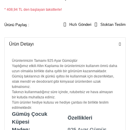
* 408,94 TL den başlayan taksitlerle!
Hızlı Gönderi
Stoktan Teslim
Ürünü Paylaş :
Ürün Detayı
Ürünlerimizin Tamamı 925 Ayar Gümüştür
Yaptığımız etkili Altın Kaplama ile ürünlerimizin kullanım ömrü daha
uzun olmakla birlikte daha ışıltılı bir görünüm kazanmaktadır.
Gümüş takılarınızı ilk günkü ışıltısı ile kullanmak için dezenfektan,
ıslak mendil ve deodorant gibi kimyasal ürünlerden uzak
tutmalısınız.
Takınızı kullanmadığınız süre içinde, rutubetsiz ve hava almayan
bir kutuda muhafaza ediniz.
Tüm ürünler hediye kutusu ve hediye çantası ile birlikte teslim
edilmektedir.
Gümüş Çocuk
Özellikleri
Küpesi
Maden:
925 Ayar Gümüş