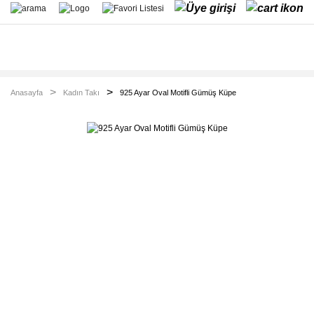
Anasayfa
Kadın Takı
925 Ayar Oval Motifli Gümüş Küpe