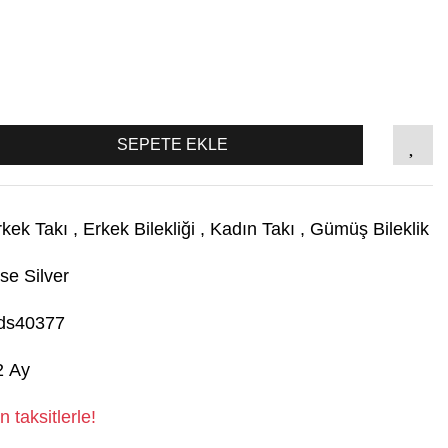
SEPETE EKLE
rkek Takı
,
Erkek Bilekliği
,
Kadın Takı
,
Gümüş Bileklik
se Silver
ds40377
2 Ay
 taksitlerle!