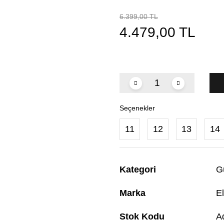
6.399,00 TL
4.479,00 TL
Seçenekler
11
12
13
14
Kategori
G
Marka
El
Stok Kodu
A