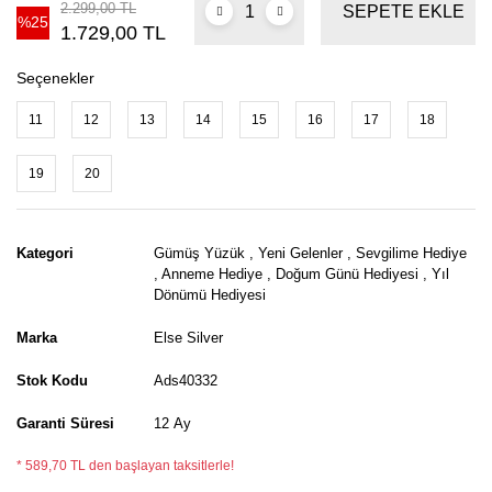
2.299,00 TL
SEPETE EKLE
%25
1.729,00 TL
Seçenekler
11
12
13
14
15
16
17
18
19
20
Kategori
Gümüş Yüzük
,
Yeni Gelenler
,
Sevgilime Hediye
,
Anneme Hediye
,
Doğum Günü Hediyesi
,
Yıl
Dönümü Hediyesi
Marka
Else Silver
Stok Kodu
Ads40332
Garanti Süresi
12 Ay
* 589,70 TL den başlayan taksitlerle!