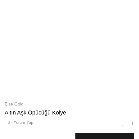
Else Gold
Altın Aşk Öpücüğü Kolye
0 - Yorum Yap