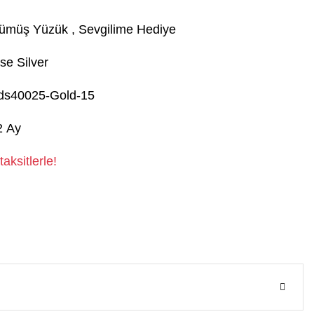
ümüş Yüzük
,
Sevgilime Hediye
se Silver
ds40025-Gold-15
2 Ay
aksitlerle!