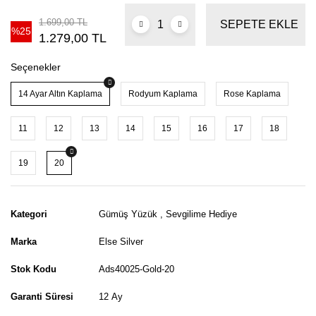
1.699,00 TL
SEPETE EKLE
%25
1.279,00 TL
Seçenekler
14 Ayar Altın Kaplama
Rodyum Kaplama
Rose Kaplama
11
12
13
14
15
16
17
18
19
20
Kategori
Gümüş Yüzük
,
Sevgilime Hediye
Marka
Else Silver
Stok Kodu
Ads40025-Gold-20
Garanti Süresi
12 Ay