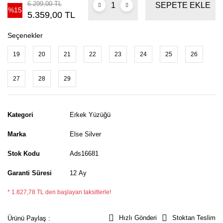
6.299,00 TL
SEPETE EKLE
%15
5.359,00 TL
Seçenekler
19
20
21
22
23
24
25
26
27
28
29
Kategori
Erkek Yüzüğü
Marka
Else Silver
Stok Kodu
Ads16681
Garanti Süresi
12 Ay
* 1.827,78 TL den başlayan taksitlerle!
Hızlı Gönderi
Stoktan Teslim
Ürünü Paylaş :