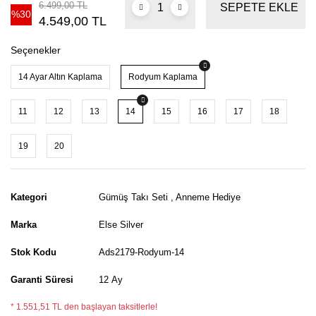
6.499,00 TL
SEPETE EKLE
%30
4.549,00 TL
Seçenekler
14 Ayar Altın Kaplama
Rodyum Kaplama
11
12
13
14
15
16
17
18
19
20
Kategori
Gümüş Takı Seti
,
Anneme Hediye
Marka
Else Silver
Stok Kodu
Ads2179-Rodyum-14
Garanti Süresi
12 Ay
* 1.551,51 TL den başlayan taksitlerle!