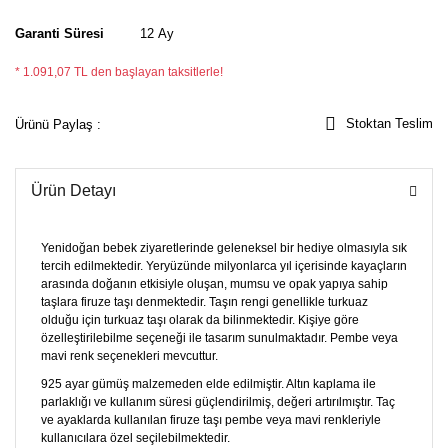
Garanti Süresi
12 Ay
* 1.091,07 TL den başlayan taksitlerle!
Stoktan Teslim
Ürünü Paylaş :
Ürün Detayı
Yenidoğan bebek ziyaretlerinde geleneksel bir hediye olmasıyla sık
tercih edilmektedir. Yeryüzünde milyonlarca yıl içerisinde kayaçların
arasında doğanın etkisiyle oluşan, mumsu ve opak yapıya sahip
taşlara firuze taşı denmektedir. Taşın rengi genellikle turkuaz
olduğu için turkuaz taşı olarak da bilinmektedir. Kişiye göre
özelleştirilebilme seçeneği ile tasarım sunulmaktadır. Pembe veya
mavi renk seçenekleri mevcuttur.
925 ayar gümüş malzemeden elde edilmiştir. Altın kaplama ile
parlaklığı ve kullanım süresi güçlendirilmiş, değeri artırılmıştır. Taç
ve ayaklarda kullanılan firuze taşı pembe veya mavi renkleriyle
kullanıcılara özel seçilebilmektedir.