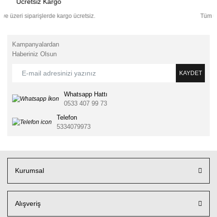
Ücretsiz Kargo
100 TL ve üzeri siparişlerde kargo ücretsiz.
Kampanyalardan
Haberiniz Olsun
KAYDET
Whatsapp Hattı
0533 407 99 73
Telefon
5334079973
Kurumsal
Alışveriş