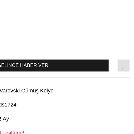
GELİNCE HABER VER
warovski Gümüş Kolye
ds1724
2 Ay
aksitlerle!