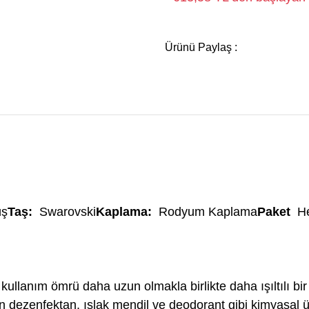
Ürünü Paylaş :
üş
Taş:
Swarovski
Kaplama:
Rodyum Kaplama
Paket
He
 kullanım ömrü daha uzun olmakla birlikte daha ışıltılı 
için dezenfektan, ıslak mendil ve deodorant gibi kimyasal 