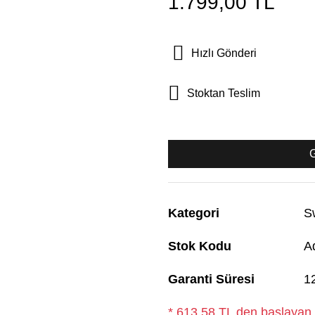
1.799,00 TL
Hızlı Gönderi
Stoktan Teslim
Kategori
S
Stok Kodu
A
Garanti Süresi
1
* 613,58 TL den başlayan t