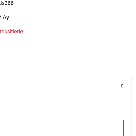
ds366
2 Ay
aksitlerle!