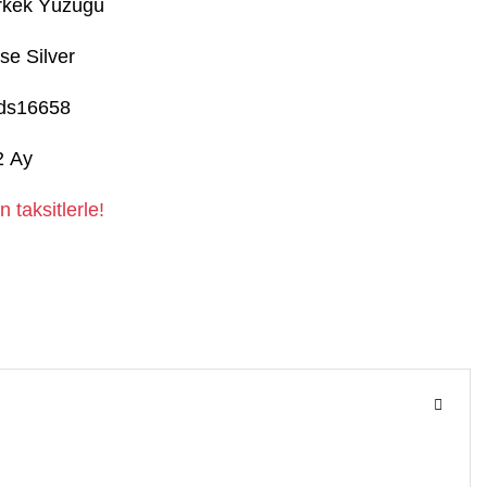
rkek Yüzüğü
se Silver
ds16658
2 Ay
 taksitlerle!