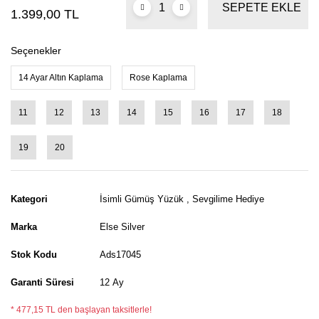
SEPETE EKLE
1.399,00 TL
Seçenekler
14 Ayar Altın Kaplama
Rose Kaplama
11
12
13
14
15
16
17
18
19
20
Kategori
İsimli Gümüş Yüzük
,
Sevgilime Hediye
Marka
Else Silver
Stok Kodu
Ads17045
Garanti Süresi
12 Ay
* 477,15 TL den başlayan taksitlerle!