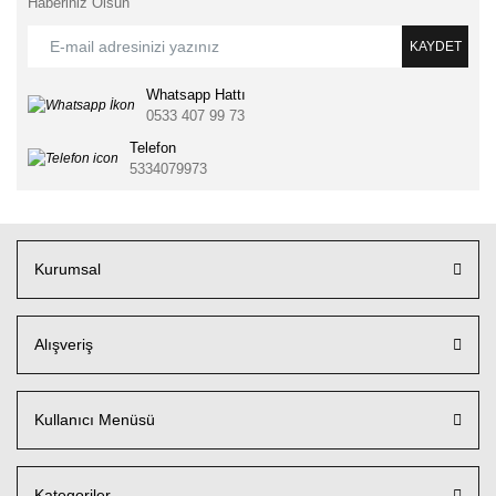
Haberiniz Olsun
KAYDET
Whatsapp Hattı
0533 407 99 73
Telefon
5334079973
Kurumsal
Alışveriş
Kullanıcı Menüsü
Kategoriler