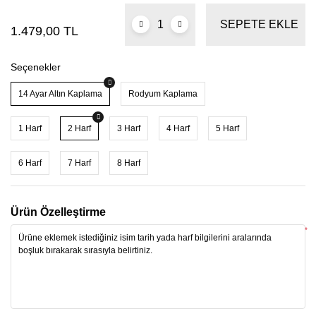
SEPETE EKLE
1.479,00 TL
Seçenekler
14 Ayar Altın Kaplama
Rodyum Kaplama
1 Harf
2 Harf
3 Harf
4 Harf
5 Harf
6 Harf
7 Harf
8 Harf
Ürün Özelleştirme
*