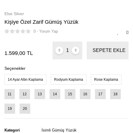
Else Silver
Kişiye Özel Zarif Gümüş Yüzük
0 - Yorum Yap
SEPETE EKLE
1.599,00 TL
Seçenekler
14 Ayar Altın Kaplama
Rodyum Kaplama
Rose Kaplama
11
12
13
14
15
16
17
18
19
20
Kategori
İsimli Gümüş Yüzük