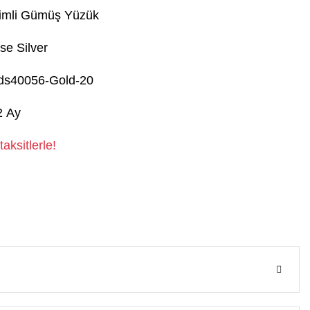
simli Gümüş Yüzük
se Silver
ds40056-Gold-20
2 Ay
aksitlerle!