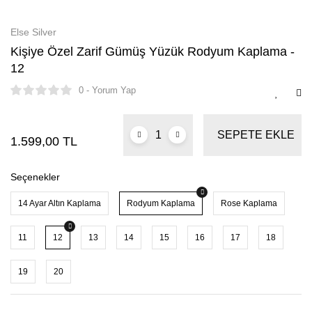
Else Silver
Kişiye Özel Zarif Gümüş Yüzük Rodyum Kaplama -
12
0 - Yorum Yap
SEPETE EKLE
1.599,00 TL
Seçenekler
14 Ayar Altın Kaplama
Rodyum Kaplama
Rose Kaplama
11
12
13
14
15
16
17
18
19
20