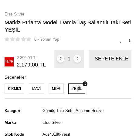
Else Silver
Markiz Pırlanta Modeli Damla Taş Sallantılı Takı Seti
YEŞİL
0 - Yorum Yap
2.899,00 TL
SEPETE EKLE
%25
2.179,00 TL
Seçenekler
KIRMIZI
MAVİ
MOR
YEŞİL
Kategori
Gümüş Takı Seti
,
Anneme Hediye
Marka
Else Silver
Stok Kodu
Ads40180-Yeşil