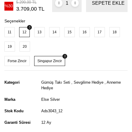
5.299,00 TL
SEPETE EKLE
%30
3.709,00 TL
Seçenekler
11
12
13
14
15
16
17
18
19
20
Forse Zincir
Singapur Zincir
Kategori
Gümüş Takı Seti
,
Sevgilime Hediye
,
Anneme
Hediye
Marka
Else Silver
Stok Kodu
Ads3043_12
Garanti Süresi
12 Ay