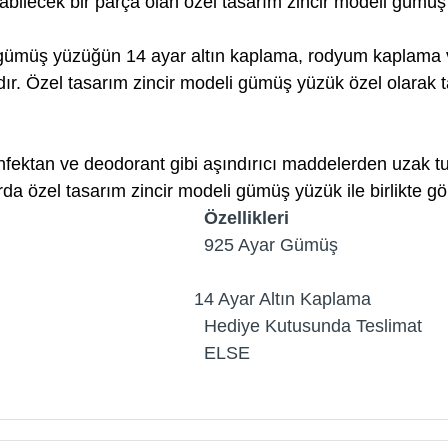
bilecek bir parça olan özel tasarım zincir modeli gümüş 
i gümüş yüzüğün 14 ayar altın kaplama, rodyum kaplama v
r. Özel tasarım zincir modeli gümüş yüzük özel olarak t
fektan ve deodorant gibi aşındırıcı maddelerden uzak tut
 özel tasarım zincir modeli gümüş yüzük ile birlikte gön
Özellikleri
925 Ayar Gümüş
14 Ayar Altın Kaplama
Hediye Kutusunda Teslimat
ELSE