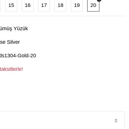
15
16
17
18
19
20
ümüş Yüzük
se Silver
ds1304-Gold-20
aksitlerle!