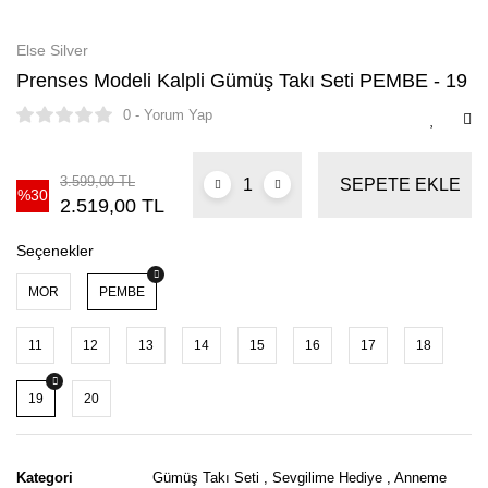
Else Silver
Prenses Modeli Kalpli Gümüş Takı Seti PEMBE - 19
0 - Yorum Yap
3.599,00 TL
SEPETE EKLE
%30
2.519,00 TL
Seçenekler
MOR
PEMBE
11
12
13
14
15
16
17
18
19
20
Kategori
Gümüş Takı Seti
,
Sevgilime Hediye
,
Anneme