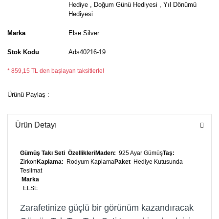
Hediye
,
Doğum Günü Hediyesi
,
Yıl Dönümü
Hediyesi
Marka
Else Silver
Stok Kodu
Ads40216-19
* 859,15 TL den başlayan taksitlerle!
Ürünü Paylaş :
Ürün Detayı
Gümüş Takı Seti
Özellikleri
Maden:
925 Ayar Gümüş
Taş:
Zirkon
Kaplama:
Rodyum Kaplama
Paket
Hediye Kutusunda
Teslimat
Marka
ELSE
Zarafetinize güçlü bir görünüm kazandıracak