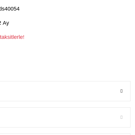
ds40054
2 Ay
aksitlerle!