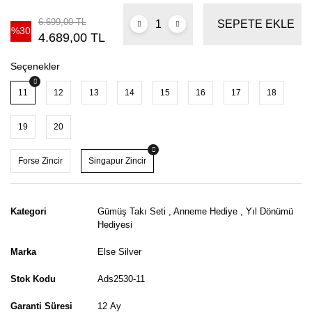
6.699,00 TL
SEPETE EKLE
%30
4.689,00 TL
Seçenekler
11
12
13
14
15
16
17
18
19
20
Forse Zincir
Singapur Zincir
Kategori
Gümüş Takı Seti
,
Anneme Hediye
,
Yıl Dönümü
Hediyesi
Marka
Else Silver
Stok Kodu
Ads2530-11
Garanti Süresi
12 Ay