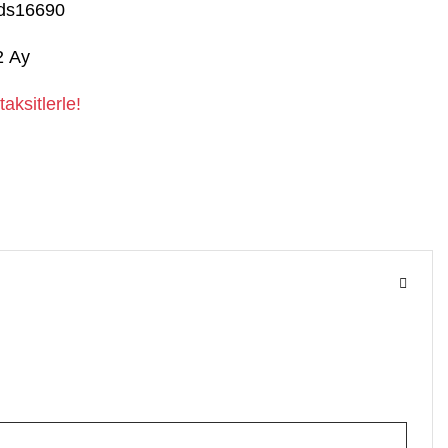
ds16690
2 Ay
aksitlerle!