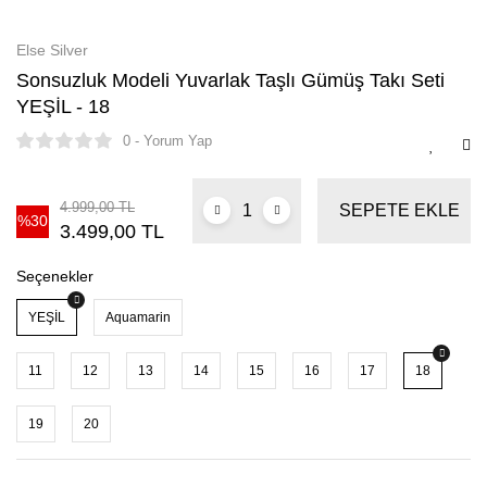
Else Silver
Sonsuzluk Modeli Yuvarlak Taşlı Gümüş Takı Seti
YEŞİL - 18
0 - Yorum Yap
4.999,00 TL
SEPETE EKLE
%30
3.499,00 TL
Seçenekler
YEŞİL
Aquamarin
11
12
13
14
15
16
17
18
19
20