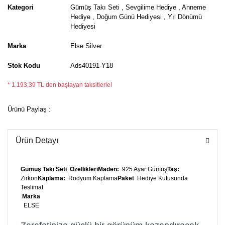
Kategori
Gümüş Takı Seti
,
Sevgilime Hediye
,
Anneme
Hediye
,
Doğum Günü Hediyesi
,
Yıl Dönümü
Hediyesi
Marka
Else Silver
Stok Kodu
Ads40191-Y18
* 1.193,39 TL den başlayan taksitlerle!
Ürünü Paylaş :
Ürün Detayı
Gümüş Takı Seti
Özellikleri
Maden:
925 Ayar Gümüş
Taş:
Zirkon
Kaplama:
Rodyum Kaplama
Paket
Hediye Kutusunda
Teslimat
Marka
ELSE