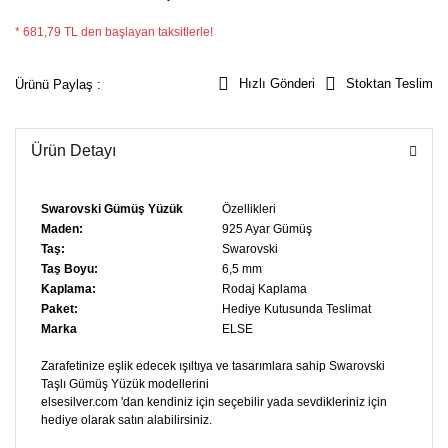
* 681,79 TL den başlayan taksitlerle!
Hızlı Gönderi
Stoktan Teslim
Ürünü Paylaş :
Ürün Detayı
Swarovski Gümüş Yüzük
Özellikleri
Maden:
925 Ayar Gümüş
Taş:
Swarovski
Taş Boyu:
6,5 mm
Kaplama:
Rodaj Kaplama
Paket:
Hediye Kutusunda Teslimat
Marka
ELSE
Zarafetinize eşlik edecek ışıltıya ve tasarımlara sahip Swarovski
Taşlı Gümüş Yüzük modellerini
elsesilver.com 'dan kendiniz için seçebilir yada sevdikleriniz için
hediye olarak satın alabilirsiniz.