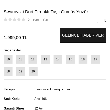
Swarovski Dört Tırnaklı Taşlı Gümüş Yüzük
0 - Yorum Yap
GELİNCE HABER VER
1.999,00 TL
Seçenekler
10
11
12
13
14
15
16
17
18
19
20
Kategori
Swarovski Gümüş Yüzük
Stok Kodu
Ads1196
Garanti Süresi
12 Ay