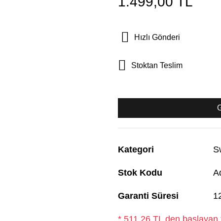
1.499,00 TL
Hızlı Gönderi
Stoktan Teslim
Kategori
S
Stok Kodu
A
Garanti Süresi
1
* 511,26 TL den başlayan t