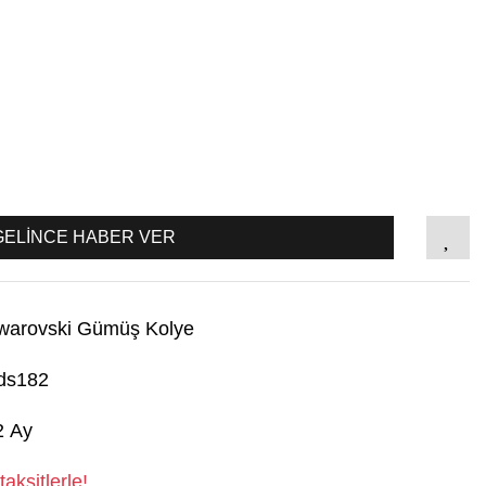
GELİNCE HABER VER
warovski Gümüş Kolye
ds182
2 Ay
aksitlerle!