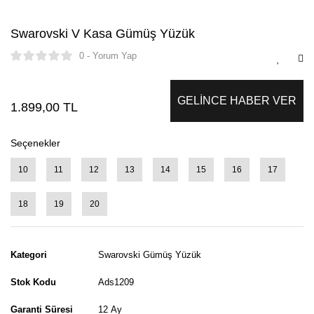
Swarovski V Kasa Gümüş Yüzük
0 - Yorum Yap
GELİNCE HABER VER
1.899,00 TL
Seçenekler
10
11
12
13
14
15
16
17
18
19
20
Kategori
Swarovski Gümüş Yüzük
Stok Kodu
Ads1209
Garanti Süresi
12 Ay