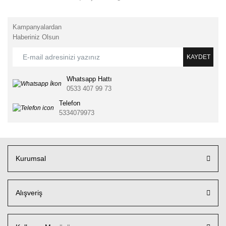
Kampanyalardan
Haberiniz Olsun
KAYDET
Whatsapp Hattı
0533 407 99 73
Telefon
5334079973
Kurumsal
Alışveriş