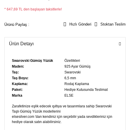
* 647,69 TL den başlayan taksitlerle!
Hızlı Gönderi
Stoktan Teslim
Ürünü Paylaş :
Ürün Detayı
Swarovski Gümüş Yüzük
Özellikleri
Maden:
925 Ayar Gümüş
Taş:
Swarovski
Taş Boyu:
6,5 mm
Kaplama:
Rodaj Kaplama
Paket:
Hediye Kutusunda Teslimat
Marka
ELSE
Zarafetinize eşlik edecek ışıltıya ve tasarımlara sahip Swarovski
Taşlı Gümüş Yüzük modellerini
elsesilver.com 'dan kendiniz için seçebilir yada sevdikleriniz için
hediye olarak satın alabilirsiniz.