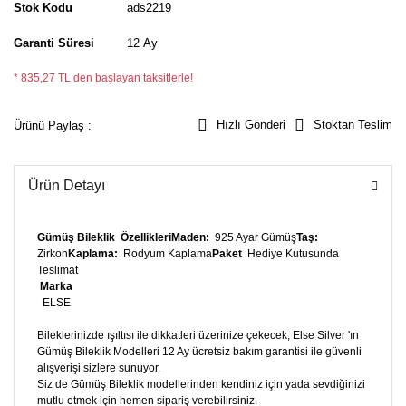
Stok Kodu
ads2219
Garanti Süresi
12 Ay
* 835,27 TL den başlayan taksitlerle!
Hızlı Gönderi
Stoktan Teslim
Ürünü Paylaş :
Ürün Detayı
Gümüş Bileklik
Özellikleri
Maden:
925 Ayar Gümüş
Taş:
Zirkon
Kaplama:
Rodyum Kaplama
Paket
Hediye Kutusunda
Teslimat
Marka
ELSE
Bileklerinizde ışıltısı ile dikkatleri üzerinize çekecek, Else Silver 'ın
Gümüş Bileklik Modelleri 12 Ay ücretsiz bakım garantisi ile güvenli
alışverişi sizlere sunuyor.
Siz de Gümüş Bileklik modellerinden kendiniz için yada sevdiğinizi
mutlu etmek için hemen sipariş verebilirsiniz.