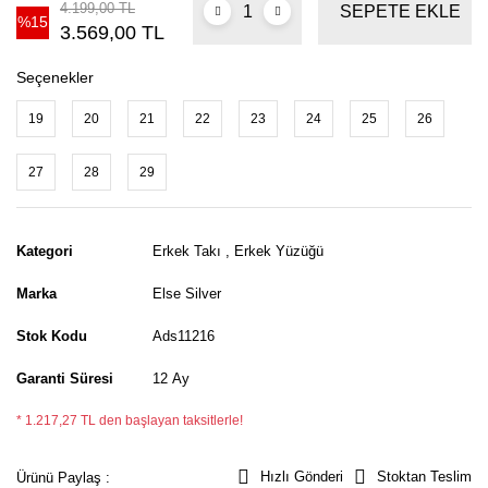
4.199,00 TL
SEPETE EKLE
%15
3.569,00 TL
Seçenekler
19
20
21
22
23
24
25
26
27
28
29
Kategori
Erkek Takı
,
Erkek Yüzüğü
Marka
Else Silver
Stok Kodu
Ads11216
Garanti Süresi
12 Ay
* 1.217,27 TL den başlayan taksitlerle!
Hızlı Gönderi
Stoktan Teslim
Ürünü Paylaş :