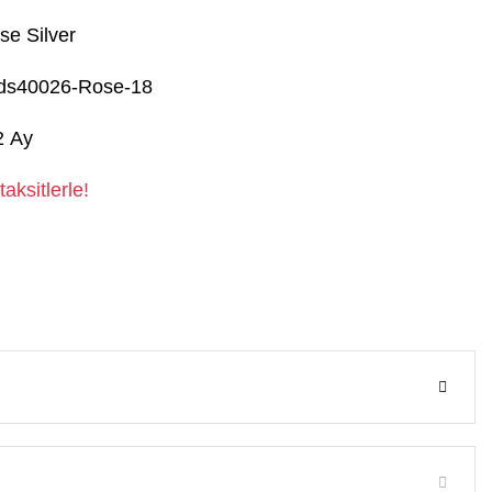
se Silver
ds40026-Rose-18
2 Ay
aksitlerle!