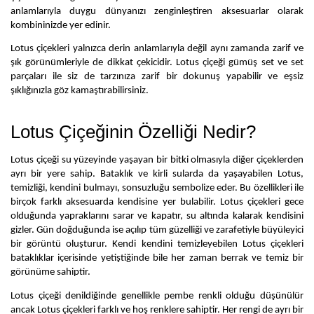
anlamlarıyla duygu dünyanızı zenginleştiren aksesuarlar olarak 
kombininizde yer edinir.
Lotus çiçekleri yalnızca derin anlamlarıyla değil aynı zamanda zarif ve 
şık görünümleriyle de dikkat çekicidir. Lotus çiçeği gümüş set ve set 
parçaları ile siz de tarzınıza zarif bir dokunuş yapabilir ve eşsiz 
şıklığınızla göz kamaştırabilirsiniz.
Lotus Çiçeğinin Özelliği Nedir?
Lotus çiçeği su yüzeyinde yaşayan bir bitki olmasıyla diğer çiçeklerden 
ayrı bir yere sahip. Bataklık ve kirli sularda da yaşayabilen Lotus, 
temizliği, kendini bulmayı, sonsuzluğu sembolize eder. Bu özellikleri ile 
birçok farklı aksesuarda kendisine yer bulabilir. Lotus çiçekleri gece 
olduğunda yapraklarını sarar ve kapatır, su altında kalarak kendisini 
gizler. Gün doğduğunda ise açılıp tüm güzelliği ve zarafetiyle büyüleyici 
bir görüntü oluşturur. Kendi kendini temizleyebilen Lotus çiçekleri 
bataklıklar içerisinde yetiştiğinde bile her zaman berrak ve temiz bir 
görünüme sahiptir. 
Lotus çiçeği denildiğinde genellikle pembe renkli olduğu düşünülür 
ancak Lotus çiçekleri farklı ve hoş renklere sahiptir. Her rengi de ayrı bir 