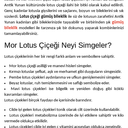
Antik Yunan kültüründe lotus çiçeği ilahi bir bitki olarak kabul edilirdi. 
Genç kadınlar lotusla giysilerini ve saçlarını, boyun ve bileklerini sık sık 
süslerdi. 
Lotus çiçeği gümüş bileklik 
ile siz de lotusun zarafetini Antik 
Yunan kadınları gibi bileklerinizde taşıyabilir ve birbirinden şık 
gümüş 
bileklik
 modelleri ile tarzınıza şık bir dokunuş yaparak kombinlerinizi 
tamamlayabilirsiniz.
Mor Lotus Çiçeği Neyi Simgeler?
Lotus çiçeklerinin her bir rengi farklı anlam ve sembollere sahiptir. 
Mor lotus çiçeği asilliği ve manevi hisleri simgeler.
Kırmızı lotuslar şefkat, aşk ve merhamet gibi duyguların simgesidir.
Pembe lotus çiçekleri aydınlanma ve ufkun genişlemesini simgeler.
Beyaz lotuslar, ruh temizlenmesini ve saflığı sembolize eder. 
Mavi lotus çiçekleri ise bilgelik ve yeniden doğuş gibi köklü 
kavramları simgeler.
Lotus çiçekleri birçok faydayı de içerisinde barındırır. 
Cilde iyi gelen lotus çiçekleri tonik olarak cilt üzerinde kullanılabilir. 
Lotus çiçekleri metabolizma üzerinde de iyi etkilere sahiptir ve kilo 
vermede oldukça etkilidir.
Lotus çiçekleri cilde iyi gelen c vitamini açısından oldukça zengindir.