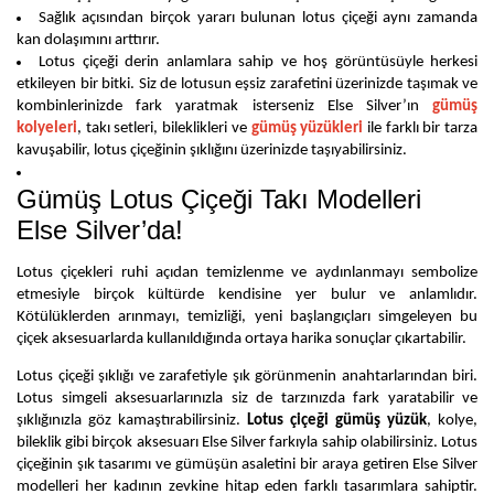
Sağlık açısından birçok yararı bulunan lotus çiçeği aynı zamanda 
kan dolaşımını arttırır.
Lotus çiçeği derin anlamlara sahip ve hoş görüntüsüyle herkesi 
etkileyen bir bitki. Siz de lotusun eşsiz zarafetini üzerinizde taşımak ve 
kombinlerinizde fark yaratmak isterseniz Else Silver’ın 
gümüş 
kolyeleri
, takı setleri, bileklikleri ve 
gümüş yüzükleri
 ile farklı bir tarza 
kavuşabilir, lotus çiçeğinin şıklığını üzerinizde taşıyabilirsiniz.
Gümüş Lotus Çiçeği Takı Modelleri
Else Silver’da!
Lotus çiçekleri ruhi açıdan temizlenme ve aydınlanmayı sembolize 
etmesiyle birçok kültürde kendisine yer bulur ve anlamlıdır. 
Kötülüklerden arınmayı, temizliği, yeni başlangıçları simgeleyen bu 
çiçek aksesuarlarda kullanıldığında ortaya harika sonuçlar çıkartabilir.
Lotus çiçeği şıklığı ve zarafetiyle şık görünmenin anahtarlarından biri. 
Lotus simgeli aksesuarlarınızla siz de tarzınızda fark yaratabilir ve 
şıklığınızla göz kamaştırabilirsiniz. 
Lotus çiçeği gümüş yüzük
, 
kolye
, 
bileklik gibi birçok aksesuarı 
Else Silver
 farkıyla sahip olabilirsiniz. Lotus 
çiçeğinin şık tasarımı ve gümüşün asaletini bir araya getiren Else Silver 
modelleri her kadının zevkine hitap eden farklı tasarımlara sahiptir. 