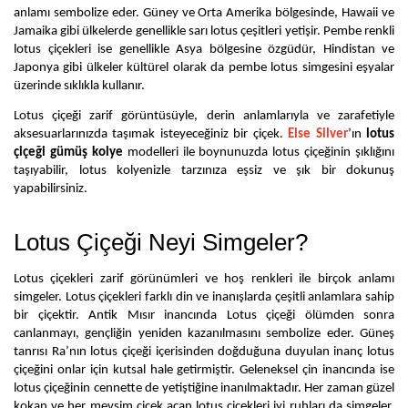
anlamı sembolize eder. Güney ve Orta Amerika bölgesinde, Hawaii ve 
Jamaika gibi ülkelerde genellikle sarı lotus çeşitleri yetişir. Pembe renkli 
lotus çiçekleri ise genellikle Asya bölgesine özgüdür, Hindistan ve 
Japonya gibi ülkeler kültürel olarak da pembe lotus simgesini eşyalar 
üzerinde sıklıkla kullanır. 
Lotus çiçeği zarif görüntüsüyle, derin anlamlarıyla ve zarafetiyle 
aksesuarlarınızda taşımak isteyeceğiniz bir çiçek. 
Else Silver
’ın 
lotus 
çiçeği gümüş kolye 
modelleri ile boynunuzda lotus çiçeğinin şıklığını 
taşıyabilir, lotus kolyenizle tarzınıza eşsiz ve şık bir dokunuş 
yapabilirsiniz.
Lotus Çiçeği Neyi Simgeler?
Lotus çiçekleri zarif görünümleri ve hoş renkleri ile birçok anlamı 
simgeler. Lotus çiçekleri farklı din ve inanışlarda çeşitli anlamlara sahip 
bir çiçektir. Antik Mısır inancında Lotus çiçeği ölümden sonra 
canlanmayı, gençliğin yeniden kazanılmasını sembolize eder. Güneş 
tanrısı Ra’nın lotus çiçeği içerisinden doğduğuna duyulan inanç lotus 
çiçeğini onlar için kutsal hale getirmiştir. Geleneksel çin inancında ise 
lotus çiçeğinin cennette de yetiştiğine inanılmaktadır. Her zaman güzel 
kokan ve her mevsim çiçek açan lotus çiçekleri iyi ruhları da simgeler. 