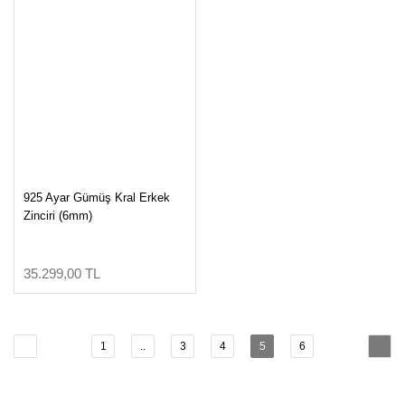
925 Ayar Gümüş Kral Erkek
Zinciri (6mm)
35.299,00 TL
1
..
3
4
5
6