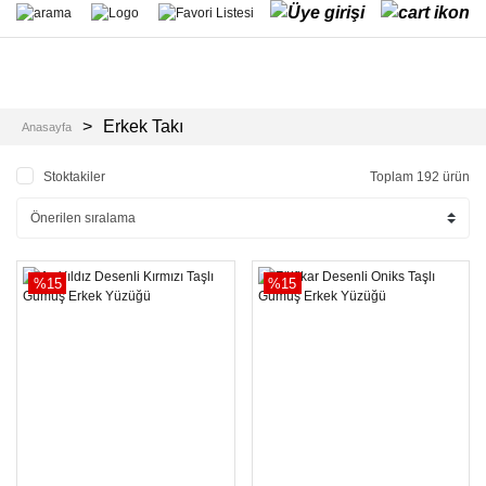
Erkek Takı
Anasayfa
Stoktakiler
Toplam 192 ürün
%15
%15